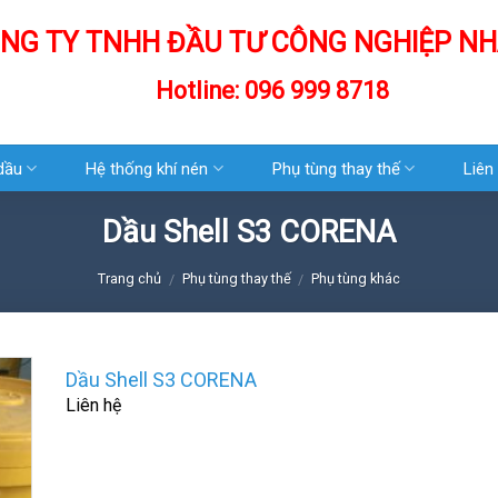
NG TY TNHH ĐẦU TƯ CÔNG NGHIỆP NH
Hotline: 096 999 8718
 dầu
Hệ thống khí nén
Phụ tùng thay thế
Liên
Dầu Shell S3 CORENA
Trang chủ
Phụ tùng thay thế
Phụ tùng khác
/
/
Dầu Shell S3 CORENA
Liên hệ