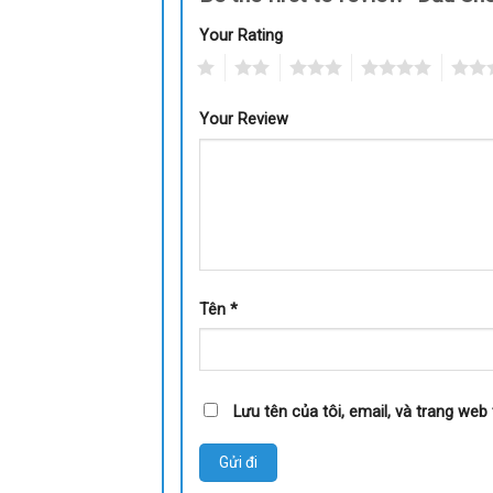
Your Rating
1
2
3
4
5
Your Review
Tên
*
Lưu tên của tôi, email, và trang web 