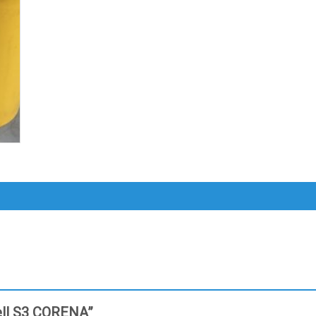
hell S3 CORENA”