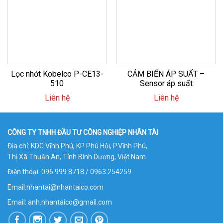
Lọc nhớt Kobelco P-CE13-
CẢM BIẾN ÁP SUẤT –
510
Sensor áp suất
Liên hệ
Liên hệ
CÔNG TY TNHH ĐẦU TƯ CÔNG NGHIỆP NHÂN TÀI
Địa chỉ:
KDC Vĩnh Phú, KP Phú Hội, P.Vĩnh Phú,
Thị Xã Thuận An, Tỉnh Bình Dương, Việt Nam
Điện thoại:
096 999 8718 / 0963 254259
Email:
nhantai@nhantaico.com
Email: anh.nhantaico@gmail.com