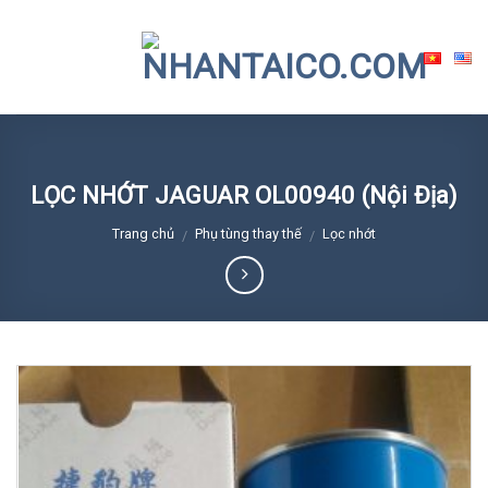
Skip
to
content
LỌC NHỚT JAGUAR OL00940 (Nội Địa)
Trang chủ
Phụ tùng thay thế
Lọc nhớt
/
/