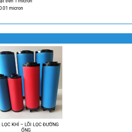
hạt trên 1 micron
 0.01 micron
I LỌC KHÍ – LÕI LỌC ĐƯỜNG
ỐNG