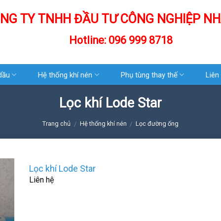
NG TY TNHH ĐẦU TƯ CÔNG NGHIỆP NH
Hotline: 096 999 8718
 dầu
Hệ thống khí nén
Phụ tùng thay thế
Liên
Lọc khí Lode Star
Trang chủ
Hệ thống khí nén
Lọc đường ống
/
/
Lọc khí Lode Star
Liên hệ